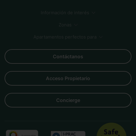
Información de interés
Preguntas Frecuentes
Métodos de Pago
Cómo reservar
Sostenibilidad
Zonas
Apartamentos perfectos para
Sagrada Familia
Centro Ciudad
Playa
Born
Negocios
Familias
Parejas
Amigos
Grupos
Contáctanos
Acceso Propietario
Concierge