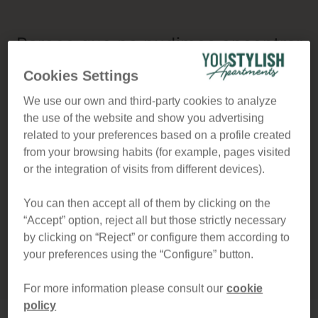
Parece que no pudimos encontrar
apartamentos disponibles para las
Cookies Settings
fechas solicitadas. Intente con
We use our own and third-party cookies to analyze
the use of the website and show you advertising
otras fechas o la duración de la
related to your preferences based on a profile created
from your browsing habits (for example, pages visited
estancia. Para obtener ayuda,
or the integration of visits from different devices).
contáctenos en:
You can then accept all of them by clicking on the
apartments@youstylish.com o
“Accept” option, reject all but those strictly necessary
by clicking on “Reject” or configure them according to
llámenos al +34 930 002 380.
your preferences using the “Configure” button.
For more information please consult our
cookie
policy