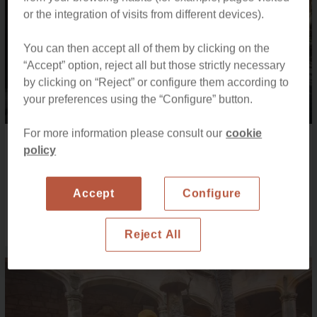
or the integration of visits from different devices).
You can then accept all of them by clicking on the
“Accept” option, reject all but those strictly necessary
La experiencia en Barcelona que estábamos
by clicking on “Reject” or configure them according to
buscando.
your preferences using the “Configure” button.
For more information please consult our
cookie
Alexandra S
456
policy
Romania, 2026 June
Un apartamento amplio y precioso, situado en pleno centro
Accept
Configure
de Barcelona, en el famoso Paseo de Gracia. El interior es
muy elegante y conserva perfectamente el encanto histórico
del edificio. Fue la opción perfecta para nuestro grupo de 10
personas. ¡Totalmente recomendable!
Reject All