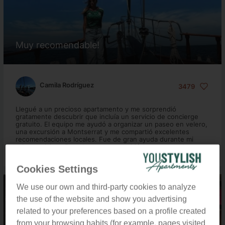
Muy recomendable!
Camila Rodríguez
3479
Llegué a un precioso apartamento y me sorprendió
gratamente descubrir que incluía un servicio de concierge
gratuito. El equipo me ayudó a organizar un paseo en velero,
una excursión a Montserrat y me compartió excelentes
recomendaciones locales. Fue de gran ayuda durante mi
primera visita a Barcelona y me permitió aprovechar al
máximo mi estancia.
Cookies Settings
We use our own and third-party cookies to analyze
the use of the website and show you advertising
related to your preferences based on a profile created
from your browsing habits (for example, pages visited