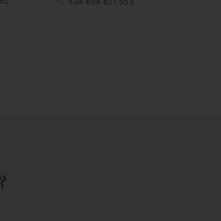
80
+34 654 821 553
?