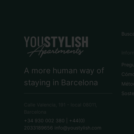
Busca
Infor
Pregu
A more human way of
Cómo
staying in Barcelona
Méto
Soste
Calle Valencia, 191 - local 08011,
Barcelona
+34 930 002 380 | +44(0)
2033189656
info@youstylish.com