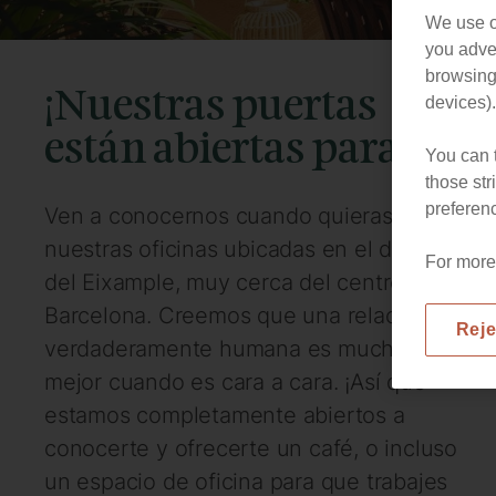
We use o
you adver
browsing 
¡Nuestras puertas
devices).
están abiertas para ti!
You can t
those str
preferenc
Ven a conocernos cuando quieras a
nuestras oficinas ubicadas en el distrito
For more
del Eixample, muy cerca del centro de
Barcelona. Creemos que una relación
Reje
verdaderamente humana es mucho
mejor cuando es cara a cara. ¡Así que
estamos completamente abiertos a
conocerte y ofrecerte un café, o incluso
un espacio de oficina para que trabajes