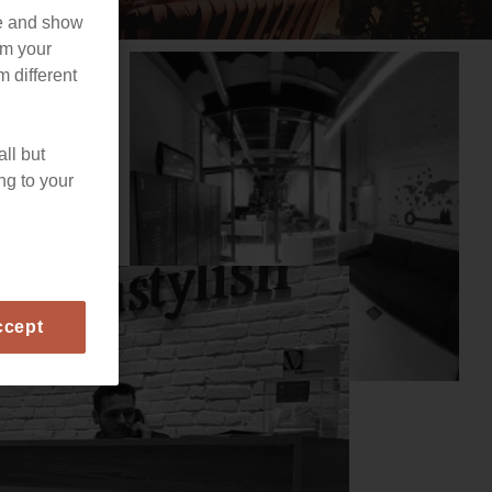
te and show
om your
m different
all but
ng to your
ccept