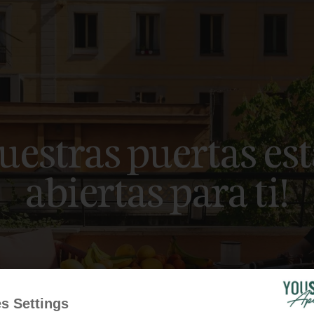
uestras puertas es
abiertas para ti!
Inicio
Contacto
s Settings