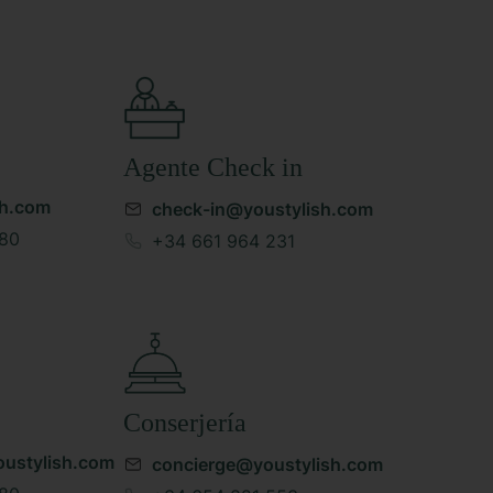
Agente Check in
sh.com
check-in@youstylish.com
80
+34 661 964 231
Conserjería
ustylish.com
concierge@youstylish.com