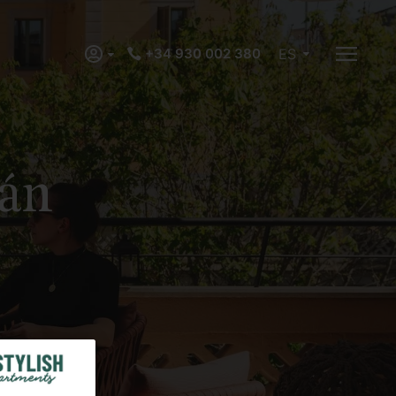
+34 930 002 380
ES
tán