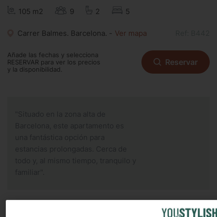
105 m2
9
2
5
Carrer Balmes. Barcelona. -
Ver mapa
Ref: B442
Añade las fechas y selecciona
Reservar
RESERVAR para ver los precios
y la disponibilidad.
"Situado en la zona alta de
Barcelona, este apartamento es
una fantástica opción para
estancias prolongadas. Cerca de
todo y, al mismo tiempo, tranquilo y
familiar".
Elegante piso familiar en la zona alta de Barcelona, junto