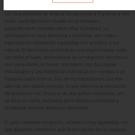
El apartamento puede alojar cómodamente 7 personas,
con la posibilidad de ampliar la capacidad a 9 gracias a dos
sofás cama tipo futón situado en el comedor,
especialmente pensado para niños o jóvenes. La
distribución es muy funcional y luminosa, con cuatro
habitaciones totalmente equipadas con armarios y luz
natural. El dormitorio principal es una amplia master suite
con baño privado, acompañado de un segundo dormitorio
con cama doble, un tercer dormitorio con dos camas
individuales y una habitación individual con ventana a un
tranquilo patio interior. Dos de las habitaciones cuentan
además con balcón exterior, lo que refuerza la sensación
de amplitud y luz. Dispone de dos baños completos, uno
de ellos en suite, pensados para ofrecer comodidad y
privacidad durante estancias familiares.
El salón comedor es amplio, soleado y muy agradable, con
dos balcones exteriores que lo convierten en un espacio