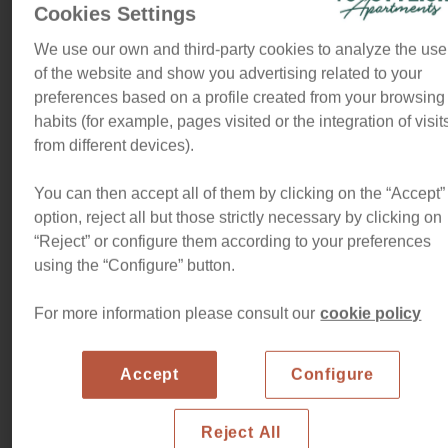
a Plaza Molina
Cookies Settings
Este luminoso y amplio apartamento, recientemente
We use our own and third-party cookies to analyze the use
decorado por un reconocido interiorista, es una opción
of the website and show you advertising related to your
ideal para familias que buscan confort, estilo y una
preferences based on a profile created from your browsing
ubicación privilegiada durante su estancia en Barcelona.
habits (for example, pages visited or the integration of visit
Situado en la zona alta de la ciudad, en la intersección de
from different devices).
Balmes con Via Augusta, el piso disfruta de vistas
despejadas a Plaza Molina y de una excelente conexión
You can then accept all of them by clicking on the “Accept”
con los principales puntos de interés de la ciudad.
option, reject all but those strictly necessary by clicking on
“Reject” or configure them according to your preferences
La vivienda conserva preciosos elementos originales,
using the “Configure” button.
como los techos con volta catalana (elemento
arquitectónico emblemático de Barcelona), que aportan
For more information please consult our
cookie policy
carácter y autenticidad al espacio, perfectamente
integrados con una decoración actual, elegante y
acogedora. El edificio cuenta con una entrada señorial y
Accept
Configure
una elegante escalera típica del Eixample, que refuerzan el
encanto arquitectónico del conjunto.
Reject All