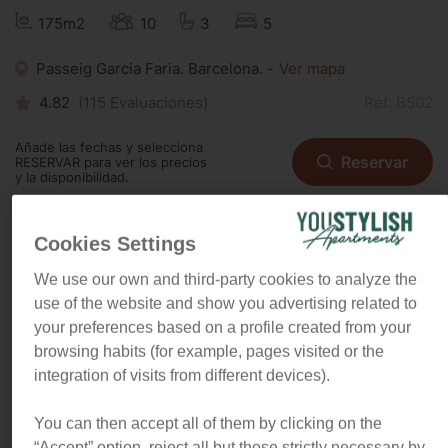
175m2
10
3
5
Passeig Garcia Faria. Barcelona. -
Ver mapa
4.82
(
115
Evaluaciones)
Ref: B502
Añade las fechas y selecciona
Reservar
RESERVAR para ver los precios
y la disponibilidad.
Cookies Settings
"Este apartamento tiene todo lo
We use our own and third-party cookies to analyze the
que necesitas para disfrutar del
use of the website and show you advertising related to
verano: ubicado justo en la playa y
your preferences based on a profile created from your
cuenta con una enorme terraza
browsing habits (for example, pages visited or the
con una impresionante vista al
integration of visits from different devices).
mar."
You can then accept all of them by clicking on the
“Accept” option, reject all but those strictly necessary by