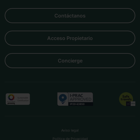
Negocios
Familias
Parejas
Amigos
Grupos
Contáctanos
Acceso Propietario
Concierge
Aviso legal
Política de Privacidad