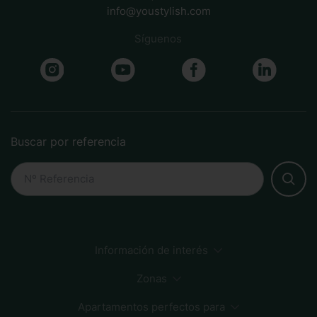
info@youstylish.com
Síguenos
Buscar por referencia
Información de interés
Preguntas Frecuentes
Métodos de Pago
Cómo reservar
Sostenibilidad
Zonas
Apartamentos perfectos para
Sagrada Familia
Centro Ciudad
Playa
Born