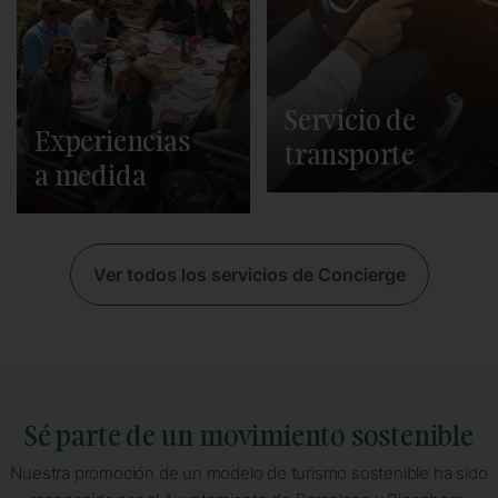
personalizadas y entradas para
llegada a Barcelona para
museos, reservas en los
acompañarte a tu nuevo hogar.
mejores restaurantes, tickets
para los partidos del FC
Barcelona y ayudarte a
explorar cada rincón de la
ciudad en bus, bicicleta,
Servicio de
segway o, incluso, ¡en
helicóptero!
Experiencias
transporte
a medida
Ver todos los servicios de Concierge
Sé parte de un movimiento sostenible
Nuestra promoción de un modelo de turismo sostenible ha sido