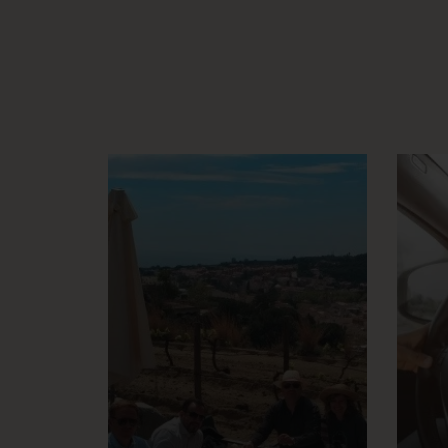
Podemos ofrecerte
visitas personalizadas
y entradas para
museos, reservas en
los mejores
Es
restaurantes, tickets
es
para los partidos del