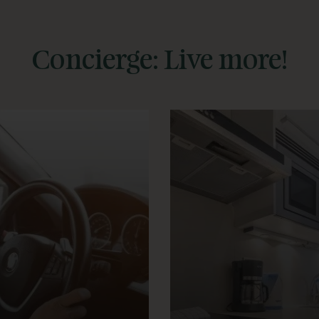
Concierge: Live more!
taremos
Dejamos la nevera
perándote a tu
lista con todo lo que