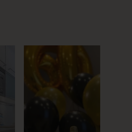
Nos encanta
sorprenderte con