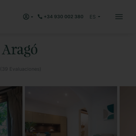
+34 930 002 380
ES
 Aragó
(
39
Evaluaciones)