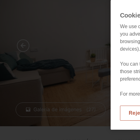
Cookie
We use o
you adver
browsing 
devices).
You can t
those str
preferenc
For more
Galería de imágenes (27)
Reje