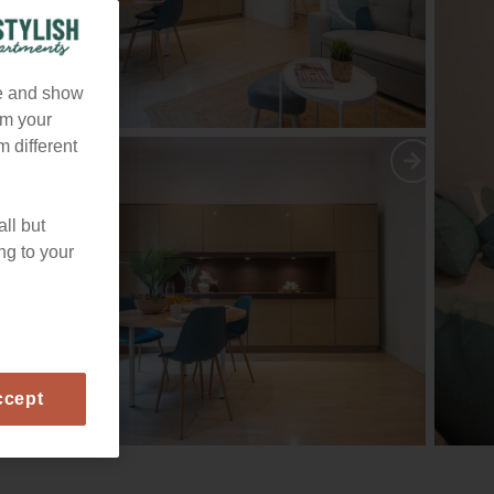
te and show
om your
m different
all but
ng to your
ccept