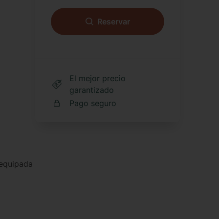
, el
Reservar
 Batlló y
que lo
udad.
PRECIO X
NOCHES
Total
El mejor precio
garantizado
Pago seguro
equipada