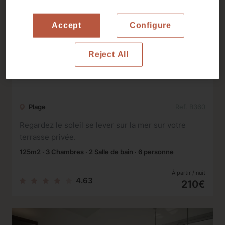
Accept
Configure
Reject All
Appartement de trois chambres avec
vue sur mer à Garcia Faria
Plage
Ref. B360
Regardez le soleil se lever sur la mer sur votre
terrasse privée.
125m2 · 3 Chambres · 2 Salle de bain · 6 personne
À partir / nuit
4.63
210€