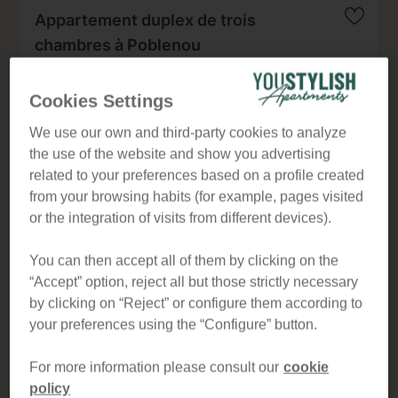
Appartement duplex de trois
chambres à Poblenou
Cookies Settings
Plage
Ref. B382
We use our own and third-party cookies to analyze
Votre propre duplex dans la zone la plus sympa de
the use of the website and show you advertising
Barcelone, à proximité de la plage.
related to your preferences based on a profile created
120m2 · 3 Chambres · 2 Salle de bain · 6 personne
from your browsing habits (for example, pages visited
or the integration of visits from different devices).
À partir / nuit
4.56
210€
You can then accept all of them by clicking on the
“Accept” option, reject all but those strictly necessary
by clicking on “Reject” or configure them according to
your preferences using the “Configure” button.
For more information please consult our
cookie
policy