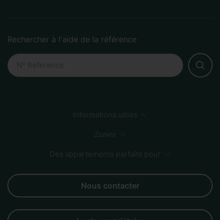
Rechercher à l'aide de la référence
Informations utiles
Comment faire une réservation
Développement durable
Méthodes de paiement
Zones
FAQs
Des appartements parfaits pour
Sagrada Familia
Centre-ville
Zone plage
Born
Groupes
Couples
Familles
Affaires
Amis
Nous contacter