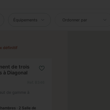
Équipements
 définitif
ent de trois
 à Diagonal
Ref. B346
haut de gamme à
hambres · 2 Salle de