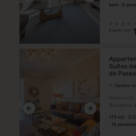
bain · 6 per
À partir / nuit
Appartem
Suites da
de Paseo
Centre-vi
Découvrez 
Barcelone a
175 m2 · 5 C
· 10 person