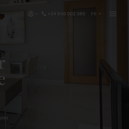
+34 930 002 380
FR
r
e
upes