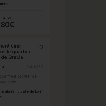
sonne
4.56
180€
ent cinq
ns le quartier
 de Gracia
lle
Ref. B385
comment profiter de
vec style.
hambres · 5 Salle de bain
ne