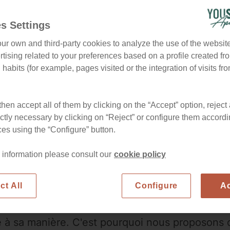
s Settings
ur own and third-party cookies to analyze the use of the websi
tising related to your preferences based on a profile created fr
habits (for example, pages visited or the integration of visits fro
s les plus populaires pour les voyages en group
t de vie urbaine offre de nombreuses possibilités
hen accept all of them by clicking on the “Accept” option, reject 
ues.
ictly necessary by clicking on “Reject” or configure them accordi
es using the “Configure” button.
e sélection d'appartements pour groupes à Barce
 information please consult our
cookie policy
quipés, ces hébergements offrent l'espace néces
oyage avec davantage de confort et d'indépend
ct All
Configure
A
s en groupe à Barcelone
à sa manière. C'est pourquoi nous proposons 