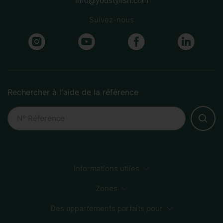
info@youstylish.com
Suivez-nous
Rechercher à l'aide de la référence
Informations utiles
Comment faire une réservation
Développement durable
Méthodes de paiement
Zones
FAQs
Des appartements parfaits pour
Sagrada Familia
Centre-ville
Zone plage
Born