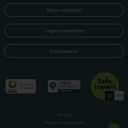
Groupes
Couples
Familles
Affaires
Amis
Nous contacter
Login propriétaire
Conciergerie
Avis légal
Politique de confidentialité