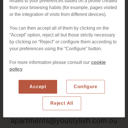
related to your preferences based on a profile created
from your browsing habits (for example, pages visited
or the integration of visits from different devices).
Il semble que nous n'ayons pas
été en mesure de trouver des
You can then accept all of them by clicking on the
“Accept” option, reject all but those strictly necessary
appartements disponibles aux
by clicking on “Reject” or configure them according to
your preferences using the “Configure” button.
dates demandées. Merci
dessayer d'autres dates ou
For more information please consult our
cookie
policy
d'autres durées de séjour. Pour
toute assistance souhaitée,
Accept
Configure
veuillez nous contacter à
Reject All
l'adresse suivante :
apartments@youstylish.com ou