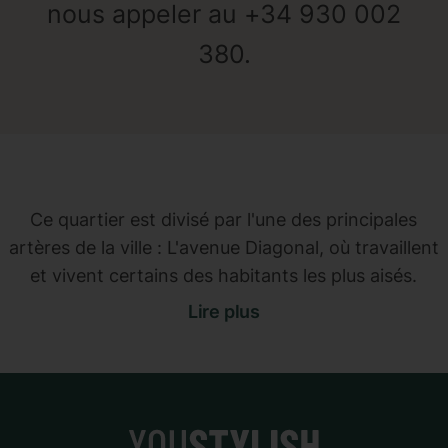
nous appeler au +34 930 002
380.
Ce quartier est divisé par l'une des principales
artères de la ville : L'avenue Diagonal, où travaillent
et vivent certains des habitants les plus aisés.
C'est la raison pour laquelle le quartier regorge
Lire plus
d'endroits de premier ordre, de restaurants de
qualité et des meilleures boutiques du paysage
commercial de la ville. Le quartier Diagonal est très
confortable, sûr et parfait pour les familles.