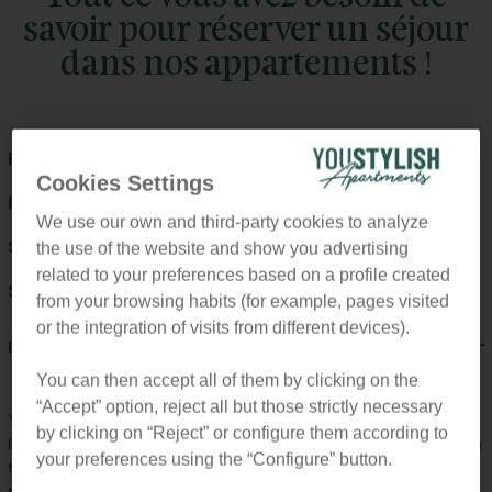
savoir pour réserver un séjour
dans nos appartements !
Pourquoi YouStylish ?
Comment réserver ?
Cookies Settings
Entrée (check in) / Sortie (check out)
We use our own and third-party cookies to analyze
Service de Conciergerie
Sécurité à Barcelone
the use of the website and show you advertising
related to your preferences based on a profile created
Supprimer les filtres
from your browsing habits (for example, pages visited
or the integration of visits from different devices).
Pourquoi nous choisir pour louer votre bien ?
You can then accept all of them by clicking on the
“Accept” option, reject all but those strictly necessary
You Stylish Apartments est une agence de référence dans la
by clicking on “Reject” or configure them according to
location d’appartements, reconnue pour son professionnalisme, sa
your preferences using the “Configure” button.
transparence et la qualité de son service. Les propriétaires qui
travaillent avec nous bénéficient d’une gestion claire des