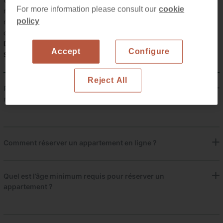
For more information please consult our
cookie
réservations et d’une rentabilité compétitive. De plus, nombre de
policy
nos clients reviennent chaque année, ce qui témoigne de la
confiance qu’ils accordent à notre façon de travailler.
Demandez-nous comment rejoindre la communauté You
Accept
Configure
Stylish.
Reject All
Pourquoi réserver votre hébergement à Barcelone avec
nous ?
Comment réserver un appartement en ligne ?
Quel est l’âge minimum requis pour réserver un
appartement ?