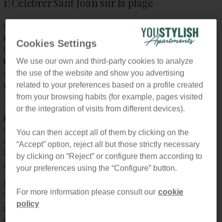
1) Célébrer Sant Joan sur la plage
L’une des façons les plus populaires de profiter de la
nuit
de Sant Joan à Barcelone
est de se rendre sur la plage.
Cookies Settings
Des zones comme
Bogatell
,
Mar Bella
,
Nova Icària
,
Barceloneta
et
Poblenou
attirent généralement les
We use our own and third-party cookies to analyze
visiteurs et les habitants qui souhaitent accueillir l’été au
the use of the website and show you advertising
bord de la Méditerranée.
related to your preferences based on a profile created
from your browsing habits (for example, pages visited
Tout au long de la soirée, Barcelone s’anime avec des
or the integration of visits from different devices).
pétards
,
des feux d’artifice et des fêtes en plein air
dans
différents quartiers de la ville. Les plages font partie des
You can then accept all of them by clicking on the
meilleurs endroits pour vivre cette ambiance, même si
“Accept” option, reject all but those strictly necessary
Sant Joan ne se concentre pas autour d’un seul spectacle
by clicking on “Reject” or configure them according to
officiel de feux d’artifice.
your preferences using the “Configure” button.
Si vous souhaitez séjourner près de la mer,
Passeig
For more information please consult our
cookie
Taulat,
zone Plage
—
Réf. B230
est une option très
policy
pratique. Son emplacement vous permet de profiter de
l’ambiance du littoral barcelonais et de rentrer facilement