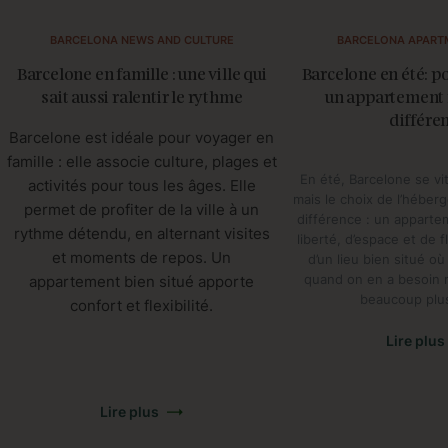
BARCELONA NEWS AND CULTURE
BARCELONA APART
Barcelone en famille : une ville qui
Barcelone en été: p
sait aussi ralentir le rythme
un appartement f
différe
Barcelone est idéale pour voyager en
famille : elle associe culture, plages et
En été, Barcelone se vit
activités pour tous les âges. Elle
mais le choix de l’héberg
permet de profiter de la ville à un
différence : un apparte
rythme détendu, en alternant visites
liberté, d’espace et de f
et moments de repos. Un
d’un lieu bien situé o
quand on en a besoin r
appartement bien situé apporte
beaucoup plus
confort et flexibilité.
Lire plus
Lire plus