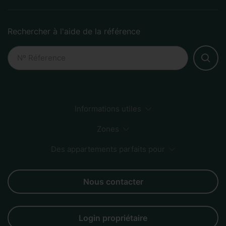
Rechercher à l'aide de la référence
Informations utiles
Comment faire une réservation
Développement durable
Méthodes de paiement
Zones
FAQs
Des appartements parfaits pour
Sagrada Familia
Centre-ville
Zone plage
Born
Groupes
Couples
Familles
Affaires
Amis
Nous contacter
Login propriétaire