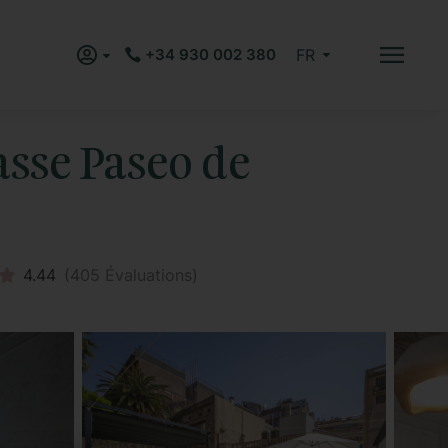
+34 930 002 380
FR
sse Paseo de
4.44
(
405
Évaluations)