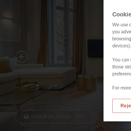
Cookie
We use o
you adver
browsing 
devices).
You can t
those str
preferenc
For more
Reje
Galerie de photos (55)