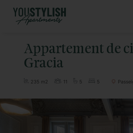
Appartement de ci
Gracia
235 m2
11
5
5
Passei