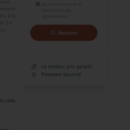
mbres
pour voir les prix et la
èrement
disponibilité des
ats à la
appartements.
er. Le
 un
Réserver
 de bons
PRIX X
NUITS
Total
Le meilleur prix garanti
Paiement sécurisé
vices de
r,
vous
yper
la salle