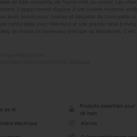
lle de bain complète, de l'autre côté du couloir. Les cha
 bâtiment. L'appartement dispose d'une cuisine moderne enti
ez avoir besoin pour cuisiner et déguster de bons petits pl
é confortable avec télévision et une grande table à mang
sseig de Gracia (le boulevard principal de Barcelone). C'est
famille. L'appartement dispose d'une grande terrasse privée
le, typique de la zone de l'Eixample, où vous pourrez passer
nique Registration:
400000000000000000HUTB-0080435
lone est que vous aurez un accès facile au métro et aux ser
e la ville rapidement et efficacement. Si vous aimez marche
us atteindre n'importe quel point de la ville à pied ! Pour 
sseig de Gracia, vous arriverez sur la Plaza Catalunya (l'h
Produits essentiels pour 
e de lit
nt la célèbre Rambla.
de bain
inière électrique
Alarme