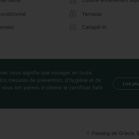
ise haute
Cuisine entièrement équ
conditionné
Terrasse
enseur
Canapé-lit
vec nous signifie que voyager en toute
 Nos mesures de prévention, d'hygiène et de
Lire pl
nous ont permis d'obtenir le certificat Safe
Passeig de Gràcia. 