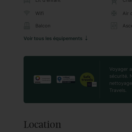
Lit d'enfant
Cha
Wifi
Air 
Balcon
Asc
Voir tous les équipements
Voyager a
sécurité.
nettoyage 
Travels.
Location