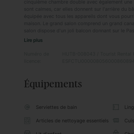
cinquième chambre double avec également une sa
sont calmes, car elles donnent sur l'arrière du
équipée avec tous les appareils dont vous pourri
maison. Le grand salon comprend un grand canap
salon dispose d'un joli balcon donnant sur le Pa
endroit idéal pour les réunions et les dîners de 
Lire plus
ensoleillée, donnant sur l'intérieur de l'immeub
moments loin des bruits de la rue.
Numéro de
HUTB-008043 / Tourist Rental U
licence:
ESFCTU00000805600086089
L'avantage d'être en plein centre ville de Barce
Équipements
taxi pour vous rendre à n'importe quel endroit d
l'emplacement de l'appartement est idéal pour vo
aider à vous repérer, si vous descendez la rue Pa
Serviettes de bain
Ling
centre de Barcelone) où la rue continue et devie
Articles de nettoyage essentiels
Cuis