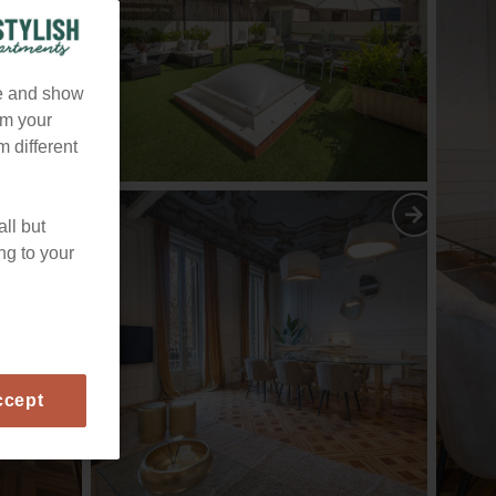
te and show
om your
m different
all but
ng to your
ccept