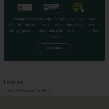
bains. Comme tous nos appartements, il est équipé d'un
accès Internet gratuit, d'un ascenseur, de la climatisation,
du chauffage, et de notre service de qualité.
Voyager avec nous signifie que voyager en toute
Le bâtiment est un très bel immeuble historique qui a été
sécurité. Nos mesures de prévention, d'hygiène et de
rénové et modernisé sans perdre sa touche historique. Il
nettoyage nous ont permis d'obtenir le certificat Safe
est situé sur la rue Diagonal, une rue pleine de restaurants
Travels.
et de magasins branchés. Vous avez un grand
supermarché juste en face au cas où vous voudriez vous
Lire plus
essayer à la cuisine locale ou si vous souhaitez vous
préparer des sandwichs pendant votre séjour. L'avenue
Diagonal se trouve être également une longue rue, de
sorte que de nombreux coureurs, cyclistes et patineurs la
parcourent pour faire du sport. L'accès au centre-ville est
Location
aisé, avec la célèbre rue Enrique Granados juste à côté ou
le Passeig de Gracia et la Rambla de Catalunya à 5-10
Avenida Diagonal. Barcelona.
minutes de marche. Vous disposez du tramway de
Barcelone, des taxis et vous pouvez facilement vous
rendre à pied aux principaux sites touristiques.