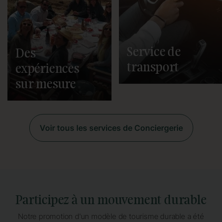
la ville, des pass pour les
accompagner dans votre
musées, vous réserver une
nouveau logement.
table dans les meilleurs
restaurants de la ville, acheter
pour vous des entrées pour les
matchs du FC Barcelona, et
Service de
Des
vous aider à explorer chaque
recoin de la ville via bus, vélo,
transport
Segway ou même hélicoptère !
expériences
sur mesure
Voir tous les services de Conciergerie
Participez à un mouvement durable
Notre promotion d'un modèle de tourisme durable a été