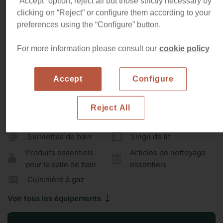
“Accept” option, reject all but those strictly necessary by
clicking on “Reject” or configure them according to your
Un séjour haut de gamme à Barcelone
preferences using the “Configure” button.
L'appartement est moderne et confortable. Le salon donne
sur une terrasse privée. Ce petit détail, dans une grande
For more information please consult our
cookie policy
ville, est plus important qu'on ne le pense. Les villes sont
Lire plus
bondées et Barcelone n'en fait pas exception. Tout au long
Numéro
HUTB-003072 / Tourist Rental Unique Registration:
Accept
Configure
des plus rues de Barcelone, vous trouverez des tables,
de
ESFCTU00000806600015112000000000000000000HUTB-
licence:
0030726
des chaises et des tas de personnes attablées qui
mangent ou prennent un café en terrasse. Imaginez
Reject All
Équipements
prendre ce même café et discuter de vos futures activités
de la journée sur votre propre terrasse privée. Cet
Serviettes de bain
Linge de lit
appartement vous offre ce luxe. Pourquoi dépenser 8-15 €
Produits essentiels
Articles de nettoyage
pour le petit-déjeuner quand vous pouvez le manger dans
pour la salle de bain
essentiels
votre propre espace extérieur privé ! Vous voyez le
tableau ?
Cuisinière à gaz
Voir tous les équipements
En dehors de cet atout charme, l'appartement lui-même
est superbe avec trois chambres doubles et deux salles de