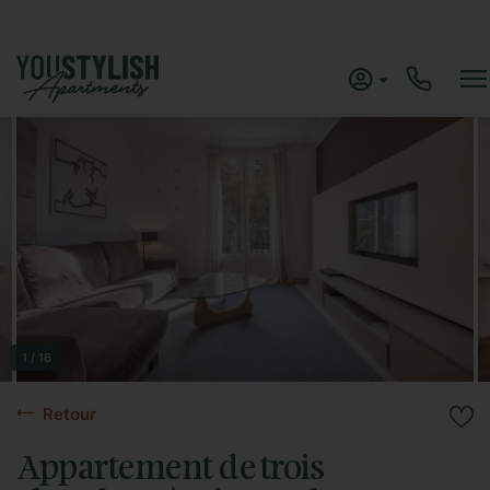
Error en cURL: Operation timed out after 3001 milliseconds with 0 out of -1
bytes received
1 / 16
Retour
Appartement de trois