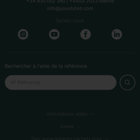
+34 930 002 380 | +44(0) 2033189656
info@youstylish.com
Suivez-nous
Rechercher à l'aide de la référence
Informations utiles
Comment faire une réservation
Développement durable
Méthodes de paiement
Zones
FAQs
Des appartements parfaits pour
Sagrada Familia
Centre-ville
Zone plage
Born