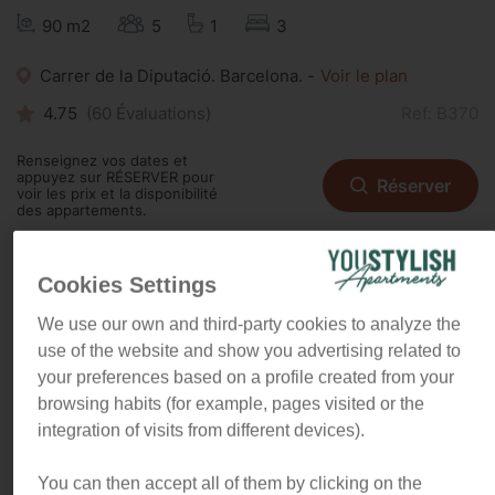
90 m2
5
1
3
Carrer de la Diputació. Barcelona. -
Voir le plan
4.75
(
60
Évaluations)
Ref: B370
Renseignez vos dates et
appuyez sur RÉSERVER pour
Réserver
voir les prix et la disponibilité
des appartements.
Cookies Settings
La touche moderniste,
We use our own and third-party cookies to analyze the
l'emplacement pratique et la
use of the website and show you advertising related to
supercie idéale sont la
your preferences based on a profile created from your
combinaison parfaite pour un
browsing habits (for example, pages visited or the
séjour inoubliable : Votre
integration of visits from different devices).
deuxième maison à des kilomètres
de chez vous.
You can then accept all of them by clicking on the