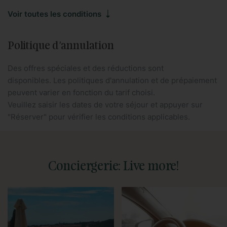
métro. Nous sommes impatients de vous rencontrer.
Voir toutes les conditions
Veuillez noter que l'appartement dispose de la
climatisation uniquement dans le salon, tandis que les
Politique d'annulation
chambres n'ont pas de climatisation. Cependant, chaque
chambre est équipée d'un chauffage portable pour votre
Des offres spéciales et des réductions sont
confort.
disponibles. Les politiques d'annulation et de prépaiement
peuvent varier en fonction du tarif choisi.
*Mobilité et aide technique : Sur demande, nous pouvons
Veuillez saisir les dates de votre séjour et appuyer sur
vous fournir tous les accessoires nécessaires tels que des
"Réserver" pour vérifier les conditions applicables.
poignées avec ventouses pour la douche/baignoire, un
siège spécial pour la salle de bain, un fauteuil roulant, des
béquilles, une chaise pour bébé, ou un service de
transport adapté. Veuillez nous contacter pour confirmer la
Conciergerie: Live more!
disponibilité