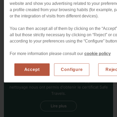
redécoré, il propose une ambiance chaleureuse et
Produits essentiels
website and show you advertising related to your prefere
Linge de lit
accueillante, parfaite pour se sentir chez soi dès l’arrivée.
pour la salle de bain
a profile created from your browsing habits (for example, p
Articles de nettoyage
or the integration of visits from different devices).
Machine à café
Situé entre les quartiers de Gràcia et Sarrià-Sant Gervasi,
essentiels
l’appartement bénéficie d’un emplacement stratégique. Il
You can then accept all of them by clicking on the “Accept” 
Lit d'enfant
se trouve juste en face d’une station de FGC, facilitant les
all but those strictly necessary by clicking on “Reject” or 
déplacements dans toute la ville. À proximité, vous
according to your preferences using the “Configure” button
Voir tous les équipements
trouverez de nombreux commerces, supermarchés et
restaurants, répondant à tous vos besoins pendant votre
For more information please consult our
cookie policy
séjour et vous permettant de profiter pleinement de la vie
locale à Barcelone.
Accept
Configure
Rejec
Voyager avec nous signifie que voyager en toute
sécurité. Nos mesures de prévention, d'hygiène et de
nettoyage nous ont permis d'obtenir le certificat Safe
Travels.
Lire plus