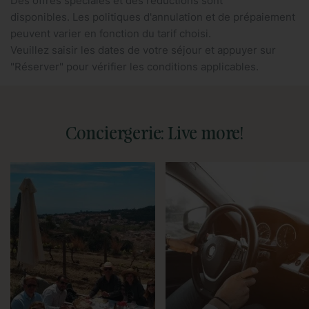
Des offres spéciales et des réductions sont
disponibles. Les politiques d'annulation et de prépaiement
peuvent varier en fonction du tarif choisi.
Veuillez saisir les dates de votre séjour et appuyer sur
"Réserver" pour vérifier les conditions applicables.
Conciergerie: Live more!
Nous pouvons vous proposer
Nous vous attendrons à votre
des visites personnalisées de
arrivée à Barcelone pour vous
la ville, des pass pour les
accompagner dans votre
musées, vous réserver une
nouveau logement.
table dans les meilleurs