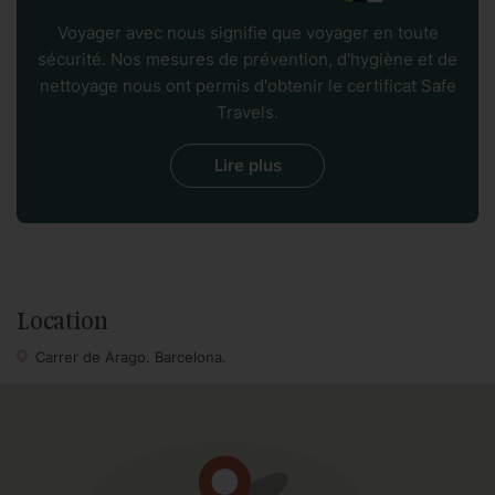
notamment des boutiques, des restaurants, des bars et un
Voyager avec nous signifie que voyager en toute
marché de produits frais.
sécurité. Nos mesures de prévention, d'hygiène et de
nettoyage nous ont permis d'obtenir le certificat Safe
Si vous recherchez le bon emplacement, à proximité du
Travels.
centre ville, des visites, des restaurants, du shopping et de
l'ambiance de Barcelone, cet élégant appartement de 5
Lire plus
chambres est un excellent choix.
L'appartement est situé dans un immeuble moderniste
avec ascenseur, mais veuillez noter qu'il y a environ 8
marches pour accéder à l'appartement depuis l'ascenseur.
Location
Carrer de Arago. Barcelona.