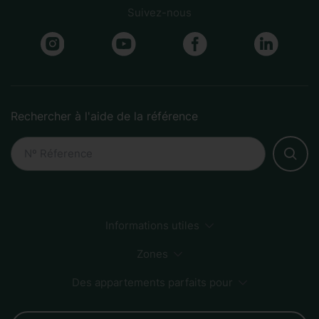
Suivez-nous
Rechercher à l'aide de la référence
Informations utiles
Comment faire une réservation
Développement durable
Méthodes de paiement
Zones
FAQs
Des appartements parfaits pour
Sagrada Familia
Centre-ville
Zone plage
Born
Groupes
Couples
Familles
Affaires
Amis