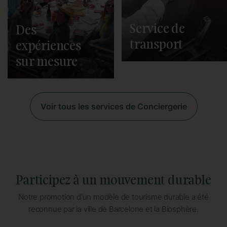
restaurants de la ville, acheter
pour vous des entrées pour les
matchs du FC Barcelona, et
Service de
Des
vous aider à explorer chaque
recoin de la ville via bus, vélo,
transport
Segway ou même hélicoptère !
expériences
sur mesure
Voir tous les services de Conciergerie
Participez à un mouvement durable
Notre promotion d'un modèle de tourisme durable a été
reconnue par la ville de Barcelone et la Biosphère.