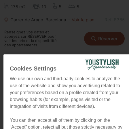
175 m2
10
5
5
Carrer de Arago. Barcelona. -
Voir le plan
Ref: B385
Renseignez vos dates et
appuyez sur RÉSERVER pour
Réserver
voir les prix et la disponibilité
des appartements.
Cookies Settings
"Dans cet appartement du centre
ville de 5 chambres, vous serez
We use our own and third-party cookies to analyze the
surpris par la lumière naturelle.
use of the website and show you advertising related to
Vous apprécierez vivre dans un
your preferences based on a profile created from your
quartier sympa très proche des
browsing habits (for example, pages visited or the
principales attractions de la ville et
integration of visits from different devices).
des meilleurs restaurants."
You can then accept all of them by clicking on the
“Accept” option, reject all but those strictly necessary by